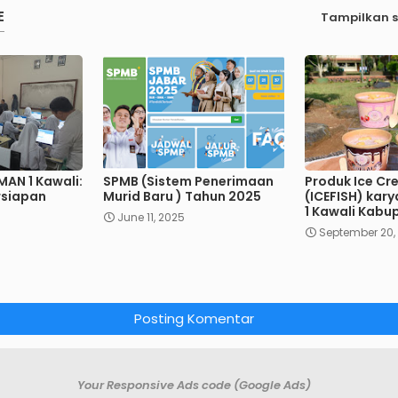
E
Tampilkan 
MAN 1 Kawali:
SPMB (Sistem Penerimaan
Produk Ice Cr
rsiapan
Murid Baru ) Tahun 2025
(ICEFISH) kar
1 Kawali Kabu
June 11, 2025
September 20,
Posting Komentar
Your Responsive Ads code (Google Ads)