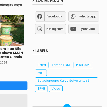
SOCIAL PLUGIN
selengkapnya
facebook
whatsapp
instagram
youtube
eam Ikan Nila
LABELS
ya siswa SMAN
paten Ciamis
 2024
Berita
Lomba FIKSI
PPDB 2023
Profil
Satyalancana Karya Satya untuk 6
orang Guru SMAN 1 Kawali
SPMB
Video