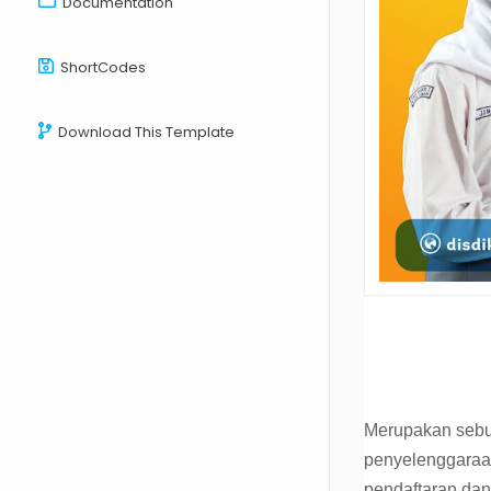
Documentation
ShortCodes
Download This Template
Merupakan sebua
penyelenggaraan
pendaftaran dan