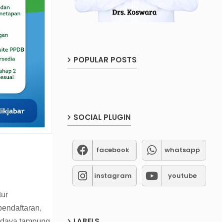
POPULAR POSTS
SOCIAL PLUGIN
facebook
whatsapp
instagram
youtube
tur
endaftaran,
LABELS
 daya tampung,