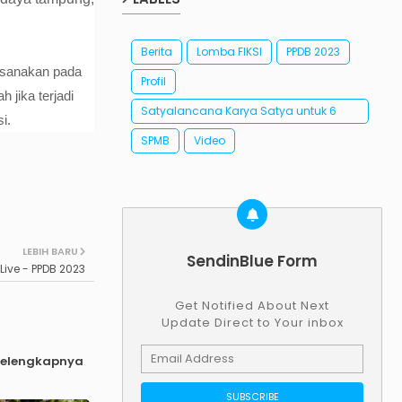
Berita
Lomba FIKSI
PPDB 2023
aksanakan pada
Profil
 jika terjadi
Satyalancana Karya Satya untuk 6
i.
orang Guru SMAN 1 Kawali
SPMB
Video
LEBIH BARU
SendinBlue Form
Live - PPDB 2023
Get Notified About Next
Update Direct to Your inbox
selengkapnya