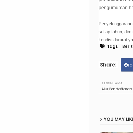
pengumuman hasi
Penyelenggaraan 
setiap tahun, dim
kondisi darurat y
Tags
Beri
Fa
LEBIH LAMA
Alur Pendaftaran
YOU MAY LIK