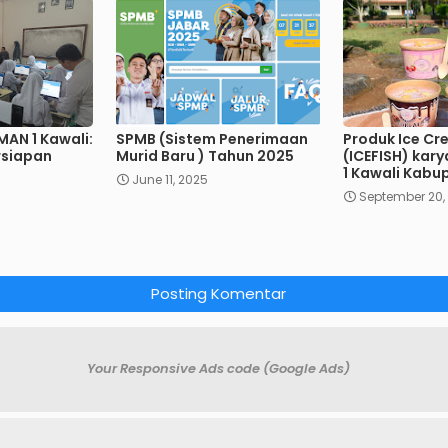
MAN 1 Kawali:
SPMB (Sistem Penerimaan
Produk Ice Cr
rsiapan
Murid Baru ) Tahun 2025
(ICEFISH) kar
1 Kawali Kabu
June 11, 2025
September 20,
Posting Komentar
Your Responsive Ads code (Google Ads)