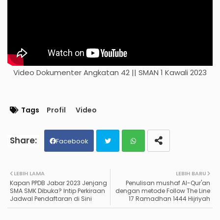
Video Dokumenter Angkatan 42 || SMAN 1 Kawali 2023
Tags
Profil
Video
Facebook
Twit
Wh
LEBIH LAMA
LEBIH BARU
Kapan PPDB Jabar 2023 Jenjang
Penulisan mushaf Al-Qur'an
ter
ats
SMA SMK Dibuka? Intip Perkiraan
dengan metode Follow The Line
Jadwal Pendaftaran di Sini
17 Ramadhan 1444 Hijriyah
ap